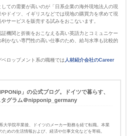
としての需要が高いのが「日系企業の海外現地法人の現
米やドイツ、イギリスなどでは現地の購買力を求めて現
品やサービスを販売する試みをおこないます。
認証機関と折衝をおこなえる高い英語力とコミュニケー
の利かない専門性の高い仕事のため、給与水準も比較的
デベロップメント系の職種では
人材紹介会社のCareer
PPONip」の公式ブログ。ドイツで暮らす、
ム＠nipponip_germany
理系大学院卒業後、ドイツのメーカー勤務を経て転職。本業
のための生活情報および、経済や仕事文化などを寄稿。