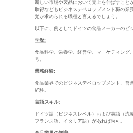
新しい市場や製品において売上を伸ばすこと
取得などもビジネスデベロップメント職の業
覚が求められる職種と言えるでしょう。
以下に、例としてドイツの食品メーカーのビジ
学歴
:
食品科学、栄養学、経営学、マーケティング
号。
業務経験
:
食品業界でのビジネスデベロップメント、営
経験。
言語スキル
:
ドイツ語（ビジネスレベル）および英語（流
フランス語、イタリア語）があれば尚可。
食品業界の知識
: